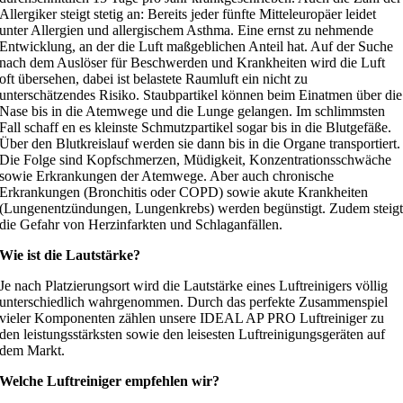
Allergiker steigt stetig an: Bereits jeder fünfte Mitteleuropäer leidet
unter Allergien und allergischem Asthma. Eine ernst zu nehmende
Entwicklung, an der die Luft maßgeblichen Anteil hat. Auf der Suche
nach dem Auslöser für Beschwerden und Krankheiten wird die Luft
oft übersehen, dabei ist belastete Raumluft ein nicht zu
unterschätzendes Risiko. Staubpartikel können beim Einatmen über die
Nase bis in die Atemwege und die Lunge gelangen. Im schlimmsten
Fall schaff en es kleinste Schmutzpartikel sogar bis in die Blutgefäße.
Über den Blutkreislauf werden sie dann bis in die Organe transportiert.
Die Folge sind Kopfschmerzen, Müdigkeit, Konzentrationsschwäche
sowie Erkrankungen der Atemwege. Aber auch chronische
Erkrankungen (Bronchitis oder COPD) sowie akute Krankheiten
(Lungenentzündungen, Lungenkrebs) werden begünstigt. Zudem steig
die Gefahr von Herzinfarkten und Schlaganfällen.
Wie ist die Lautstärke?
Je nach Platzierungsort wird die Lautstärke eines Luftreinigers völlig
unterschiedlich wahrgenommen. Durch das perfekte Zusammenspiel
vieler Komponenten zählen unsere IDEAL AP PRO Luftreiniger zu
den leistungsstärksten sowie den leisesten Luftreinigungsgeräten auf
dem Markt.
Welche Luftreiniger empfehlen wir?