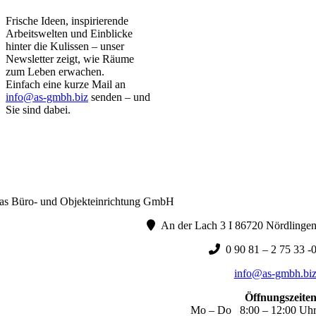
Frische Ideen, inspirierende
Arbeitswelten und Einblicke
hinter die Kulissen – unser
Newsletter zeigt, wie Räume
zum Leben erwachen.
Einfach eine kurze Mail an
info@as-gmbh.biz
senden – und
Sie sind dabei.
WIR FREUEN UNS VON IHNEN ZU
HÖREN
as Büro- und Objekteinrichtung GmbH
An der Lach 3 I 86720 Nördlinge
0 90 81 – 2 75 33 -
info@as-gmbh.bi
Öffnungszeite
Mo – Do 8:00 – 12:00 Uh