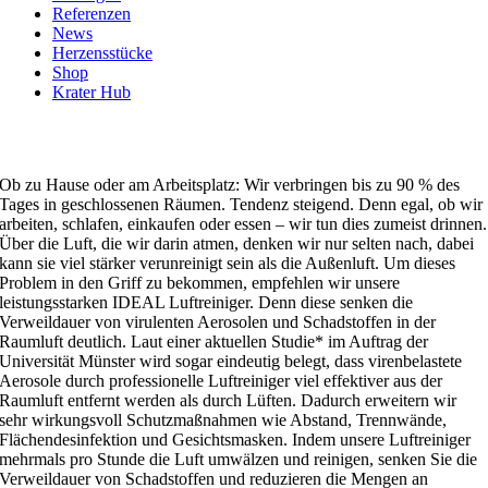
Referenzen
News
Herzensstücke
Shop
Krater Hub
SAUBERE LUFT IN IHREM ALLTAG
Ob zu Hause oder am Arbeitsplatz: Wir verbringen bis zu 90 % des
Tages in geschlossenen Räumen. Tendenz steigend. Denn egal, ob wir
arbeiten, schlafen, einkaufen oder essen – wir tun dies zumeist drinnen.
Über die Luft, die wir darin atmen, denken wir nur selten nach, dabei
kann sie viel stärker verunreinigt sein als die Außenluft. Um dieses
Problem in den Griff zu bekommen, empfehlen wir unsere
leistungsstarken IDEAL Luftreiniger. Denn diese senken die
Verweildauer von virulenten Aerosolen und Schadstoffen in der
Raumluft deutlich. Laut einer aktuellen Studie* im Auftrag der
Universität Münster wird sogar eindeutig belegt, dass virenbelastete
Aerosole durch professionelle Luftreiniger viel effektiver aus der
Raumluft entfernt werden als durch Lüften. Dadurch erweitern wir
sehr wirkungsvoll Schutzmaßnahmen wie Abstand, Trennwände,
Flächendesinfektion und Gesichtsmasken. Indem unsere Luftreiniger
mehrmals pro Stunde die Luft umwälzen und reinigen, senken Sie die
Verweildauer von Schadstoffen und reduzieren die Mengen an