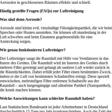
Aerosolen in geschlossenen Räumen effektiv und schnell.
Häufig gestellte Fragen (FAQs) zur Luftreinigung
Was sind denn Aerosole?
Aerosole sind kleine evtl. virushaltige Flüssigkeitspartikel, die wir bei
Sprechen oder Husten ausstoßen. Sie können oft stundenlang in der
Luft schweben und beim Einatmen gegebenenfalls für eine
Ansteckung sorgen.
Wie genau funktionieren Luftreiniger?
Der Luftreiniger saugt die Raumluft mit Hilfe von Ventilatoren in das
Innere des Gerätes. Die Raumluft wird im Inneren des Gerätes durch
mehrere Filter gereinigt und gelangt als saubere Luft wieder zurück in
die Räumlichkeiten. Dabei erfüllt jeder Filter einen bestimmten Zweck,
indem er die Luft von bestimmten Schadstoffen reinigt. Diese speziell
entwickelten, mehrstufigen Filter entfernen Schadstoffe aus der
Raumluft – auch lungengängige und ultrafeine Partikel (Nanopartikel),
die krank machen können.
Welche Auswirkungen kann schlechte Raumluft haben?
Laut Statistischem Bundesamt ist jeder Arbeitnehmer in Deutschland
durchschnittlich 15 Tage pro Jahr krankgeschrieben. Auch die Zahl der